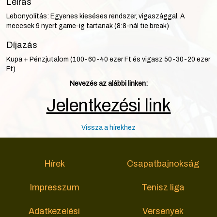
Leírás
Lebonyolítás: Egyenes kieséses rendszer, vigaszággal. A
meccsek 9 nyert game-ig tartanak (8:8-nál tie break)
Díjazás
Kupa + Pénzjutalom (100-60-40 ezer Ft és vigasz 50-30-20 ezer
Ft)
Nevezés az alábbi linken:
Jelentkezési link
Vissza a hírekhez
Hírek
Csapatbajnokság
Impresszum
Tenisz liga
Adatkezelési
Versenyek