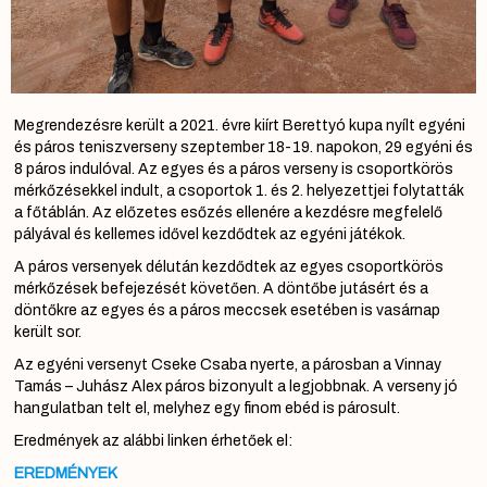
Megrendezésre került a 2021. évre kiírt Berettyó kupa nyílt egyéni
és páros teniszverseny szeptember 18-19. napokon, 29 egyéni és
8 páros indulóval. Az egyes és a páros verseny is csoportkörös
mérkőzésekkel indult, a csoportok 1. és 2. helyezettjei folytatták
a főtáblán. Az előzetes esőzés ellenére a kezdésre megfelelő
pályával és kellemes idővel kezdődtek az egyéni játékok.
A páros versenyek délután kezdődtek az egyes csoportkörös
mérkőzések befejezését követően. A döntőbe jutásért és a
döntőkre az egyes és a páros meccsek esetében is vasárnap
került sor.
Az egyéni versenyt Cseke Csaba nyerte, a párosban a Vinnay
Tamás – Juhász Alex páros bizonyult a legjobbnak. A verseny jó
hangulatban telt el, melyhez egy finom ebéd is párosult.
Eredmények az alábbi linken érhetőek el:
EREDMÉNYEK