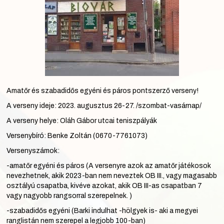
Amatőr és szabadidős egyéni és páros pontszerző verseny!
A verseny ideje: 2023. augusztus 26-27. /szombat-vasárnap/
A verseny helye: Oláh Gábor utcai teniszpályák
Versenybíró: Benke Zoltán (0670-7761073)
Versenyszámok:
-amatőr egyéni és páros (A versenyre azok az amatőr játékosok
nevezhetnek, akik 2023-ban nem neveztek OB III., vagy magasabb
osztályú csapatba, kivéve azokat, akik OB III-as csapatban 7
vagy nagyobb rangsorral szerepelnek. )
-szabadidős egyéni (Barki indulhat -hölgyek is- aki a megyei
ranglistán nem szerepel a legjobb 100-ban)