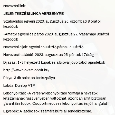
Nevezési link:
JELENTKEZÉSI LINK A VERSENYRE
Szabadidős egyéni 2023. augusztus 26. /szombat/ 8 órától
kezdődik
-Amatőr egyéni és páros 2023. augusztus 27. /vasárnap/ 8órától
kezdődik
Nevezési díjak: egyéni 5500ft/fő,páros 3500ft/fő
Nevezési határidő: 2023. augusztus 25. péntek 17óráig!!!
Díjazás: 1-3.helyezett kupák és a Biovár jóvoltából ajándékok
http://www.biovarbiobolt.hu/
Pálya: 3 db salakos teniszpálya
Labda: Dunlop ATP
Lebonyolítás: –A verseny lebonyolítási formája a nevezők
létszámának függvényében változhat, azonban amit biztosan
garantálni tudok: Csoportmeccses lebonyolítás és jó hangulat!!!
Egyebek: A játékosok számára büfé áll rendelkezésre.