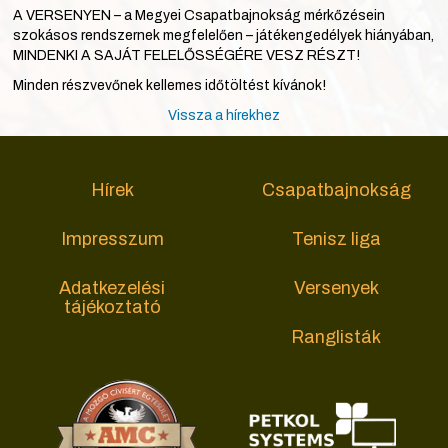
A VERSENYEN – a Megyei Csapatbajnokság mérkőzésein
szokásos rendszernek megfelelően – játékengedélyek hiányában,
MINDENKI A SAJÁT FELELŐSSÉGÉRE VESZ RÉSZT!
Minden részvevőnek kellemes időtöltést kívánok!
Vissza a hírekhez
Hírek
Csapatbajnokság
Impresszum
Tenisz liga
Adatkezelési
Versenyek
tájékoztató
Ranglisták