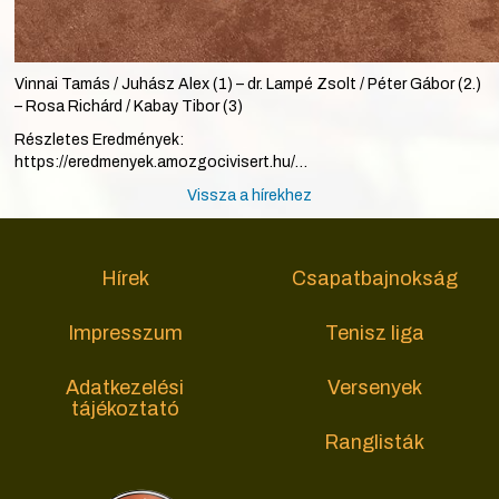
Vinnai Tamás / Juhász Alex (1) – dr. Lampé Zsolt / Péter Gábor (2.)
– Rosa Richárd / Kabay Tibor (3)
Részletes Eredmények:
https://eredmenyek.amozgocivisert.hu/…
Vissza a hírekhez
Hírek
Csapatbajnokság
Impresszum
Tenisz liga
Adatkezelési
Versenyek
tájékoztató
Ranglisták