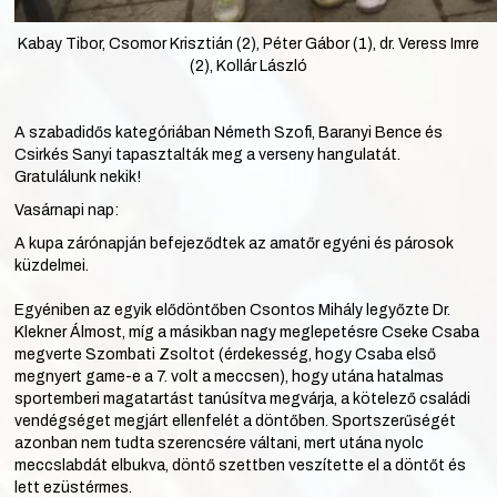
Kabay Tibor, Csomor Krisztián (2), Péter Gábor (1), dr. Veress Imre
(2), Kollár László
A szabadidős kategóriában Németh Szofi, Baranyi Bence és
Csirkés Sanyi tapasztalták meg a verseny hangulatát.
Gratulálunk nekik!
Vasárnapi nap:
A kupa zárónapján befejeződtek az amatőr egyéni és párosok
küzdelmei.
Egyéniben az egyik elődöntőben Csontos Mihály legyőzte Dr.
Klekner Álmost, míg a másikban nagy meglepetésre Cseke Csaba
megverte Szombati Zsoltot (érdekesség, hogy Csaba első
megnyert game-e a 7. volt a meccsen), hogy utána hatalmas
sportemberi magatartást tanúsítva megvárja, a kötelező családi
vendégséget megjárt ellenfelét a döntőben. Sportszerűségét
azonban nem tudta szerencsére váltani, mert utána nyolc
meccslabdát elbukva, döntő szettben veszítette el a döntőt és
lett ezüstérmes.