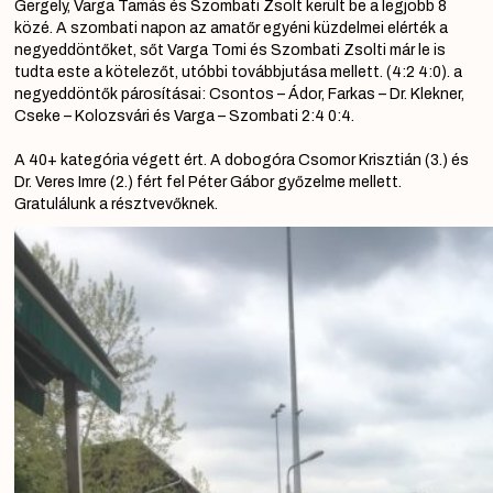
Gergely, Varga Tamás és Szombati Zsolt került be a legjobb 8
közé. A szombati napon az amatőr egyéni küzdelmei elérték a
negyeddöntőket, sőt Varga Tomi és Szombati Zsolti már le is
tudta este a kötelezőt, utóbbi továbbjutása mellett. (4:2 4:0). a
negyeddöntők párosításai:
Csontos – Ádor, Farkas – Dr. Klekner,
Cseke – Kolozsvári és Varga – Szombati 2:4 0:4.
A 40+ kategória végett ért. A dobogóra Csomor Krisztián (3.) és
Dr. Veres Imre (2.) fért fel Péter Gábor győzelme mellett.
Gratulálunk a résztvevőknek.