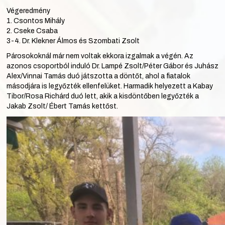
Végeredmény
1. Csontos Mihály
2. Cseke Csaba
3-4. Dr. Klekner Álmos és Szombati Zsolt
Párosokoknál már nem voltak ekkora izgalmak a végén. Az
azonos csoportból induló Dr. Lampé Zsolt/Péter Gábor és Juhász
Alex/Vinnai Tamás duó játszotta a döntőt, ahol a fiatalok
másodjára is legyőzték ellenfelüket. Harmadik helyezett a Kabay
Tibor/Rosa Richárd duó lett, akik a kisdöntőben legyőzték a
Jakab Zsolt/ Ébert Tamás kettőst.