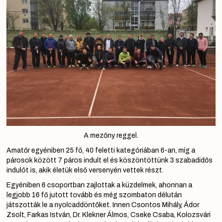
A mezőny reggel.
Amatőr egyéniben 25 fő, 40 feletti kategóriában 6-an, míg a
párosok között 7 páros indult el és köszöntöttünk 3 szabadidős
indulót is, akik életük első versenyén vettek részt.
Egyéniben 6 csoportban zajlottak a küzdelmek, ahonnan a
legjobb 16 fő jutott tovább és még szombaton délután
játszották le a nyolcaddöntőket. Innen Csontos Mihály, Ádor
Zsolt, Farkas István, Dr. Klekner Álmos, Cseke Csaba, Kolozsvári