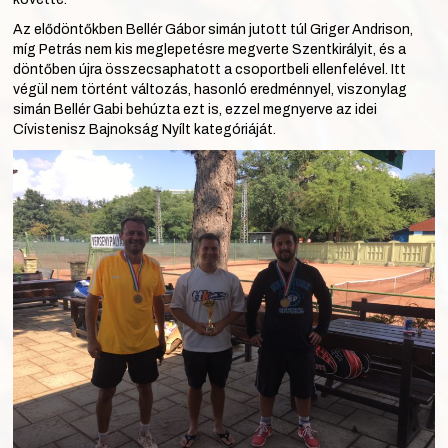
Az elődöntőkben Bellér Gábor simán jutott túl Griger Andrison,
míg Petrás nem kis meglepetésre megverte Szentkirályit, és a
döntőben újra összecsaphatott a csoportbeli ellenfelével. Itt
végül nem történt változás, hasonló eredménnyel, viszonylag
simán Bellér Gabi behúzta ezt is, ezzel megnyerve az idei
Cívistenisz Bajnokság Nyílt kategóriáját.