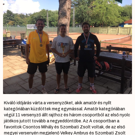
Kiváló időjárás várta a versenyzőket, akik amatőr és nyílt
kategóriában küzdöttek meg egymással. Amatőr kategóriában
végül 11 versenyző állt rajthoz és három csoportból az első nyolc
játékos jutott tovább a negyeddöntőbe. Az A csoportban a
favoritok Csontos Mihály és Szombati Zsolt voltak, de az első
megyei versenyén megjelenő Velkey Ambrus és Szombati Zsolt