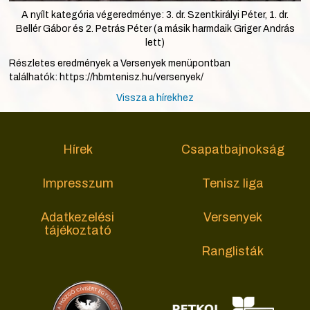
A nyílt kategória végeredménye: 3. dr. Szentkirályi Péter, 1. dr.
Bellér Gábor és 2. Petrás Péter (a másik harmdaik Griger András
lett)
Részletes eredmények a Versenyek menüpontban
találhatók: https://hbmtenisz.hu/versenyek/
Vissza a hírekhez
Hírek
Csapatbajnokság
Impresszum
Tenisz liga
Adatkezelési
Versenyek
tájékoztató
Ranglisták