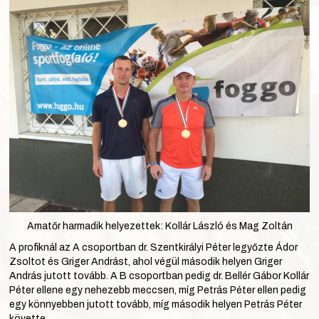
Amatőr harmadik helyezettek: Kollár László és Mag Zoltán
A profiknál az A csoportban dr. Szentkirályi Péter legyőzte Ádor
Zsoltot és Griger Andrást, ahol végül második helyen Griger
András jutott tovább. A B csoportban pedig dr. Bellér Gábor Kollár
Péter ellene egy nehezebb meccsen, míg Petrás Péter ellen pedig
egy könnyebben jutott tovább, míg második helyen Petrás Péter
követte.