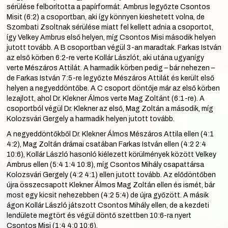
sérülése felborította a papírformát. Ambrus legyőzte Csontos
Misit (6:2) a csoportban, aki így könnyen kieshetett volna, de
Szombati Zsoltnak sérülése miatt fel kellett adnia a csoportot,
így Velkey Ambrus első helyen, míg Csontos Misi második helyen
jutott tovább. A B csoportban végül 3-an maradtak. Farkas István
az első körben 6:2-re verte Kollár Lászlót, aki utána ugyanígy
verte Mészáros Attilát. A harmadik körben pedig – bár nehezen –
de Farkas István 7:5-re legyőzte Mészáros Attilát és került első
helyen a negyeddöntőbe. A C csoport döntője már az első körben
lezajlott, ahol Dr. Klekner Álmos verte Mag Zoltánt (6:1-re). A
csoportból végül Dr. Klekner az első, Mag Zoltán a második, míg
Kolozsvári Gergely a harmadik helyen jutott tovább.
A negyeddöntőkből Dr. Klekner Álmos Mészáros Attila ellen (4:1
4:2), Mag Zoltán drámai csatában Farkas István ellen (4:2 2:4
10:6), Kollár László hasonló kiélezett körülmények között Velkey
Ambrus ellen (5:4 1:4 10:8), míg Csontos Mihály csapattársa
Kolozsvári Gergely (4:2 4:1) ellen jutott tovább. Az elődöntőben
újra összecsapott Klekner Álmos Mag Zoltán ellen és ismét, bár
most egy kicsit nehezebben (4:2 5:4) de újra győzött. A másik
ágon Kollár László játszott Csontos Mihály ellen, de a kezdeti
lendülete megtört és végül döntő szettben 10:6-ra nyert
Csontos Misi (1:4 4:0 10:6).