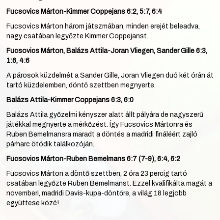
Fucsovics Márton-Kimmer Coppejans 6:2, 5:7, 6:4
Fucsovics Márton három játszmában, minden erejét beleadva,
nagy csatában legyőzte Kimmer Coppejanst.
Fucsovics Márton, Balázs Attila-Joran Vliegen, Sander Gille 6:3,
1:6, 4:6
A párosok küzdelmét a Sander Gille, Joran Vliegen duó két órán át
tartó küzdelemben, döntő szettben megnyerte.
Balázs Attila-Kimmer Coppejans 6:3, 6:0
Balázs Attila győzelmi kényszer alatt állt pályára de nagyszerű
játékkal megnyerte a mérkőzést. Így Fucsovics Mártonra és
Ruben Bemelmansra maradt a döntés a madridi fináléért zajló
párharc ötödik találkozóján.
Fucsovics Márton-Ruben Bemelmans 6:7 (7-9), 6:4, 6:2
Fucsovics Márton a döntő szettben, 2 óra 23 percig tartó
csatában legyőzte Ruben Bemelmanst. Ezzel kvalifikálta magát a
novemberi, madridi Davis-kupa-döntőre, a világ 18 legjobb
együttese közé!