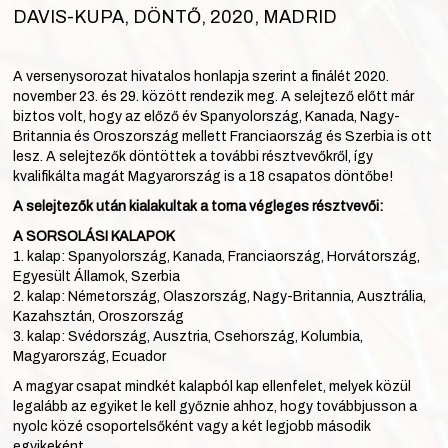
DAVIS-KUPA, DÖNTŐ, 2020, MADRID
A versenysorozat hivatalos honlapja szerint a finálét 2020.
november 23. és 29. között rendezik meg. A selejtező előtt már
biztos volt, hogy az előző év Spanyolország, Kanada, Nagy-
Britannia és Oroszország mellett Franciaország és Szerbia is ott
lesz. A selejtezők döntöttek a további résztvevőkről, így
kvalifikálta magát Magyarország is a 18 csapatos döntőbe!
A selejtezők után kialakultak a torna végleges résztvevői:
A SORSOLÁSI KALAPOK
1. kalap: Spanyolország, Kanada, Franciaország, Horvátország,
Egyesült Államok, Szerbia
2. kalap: Németország, Olaszország, Nagy-Britannia, Ausztrália,
Kazahsztán, Oroszország
3. kalap: Svédország, Ausztria, Csehország, Kolumbia,
Magyarország, Ecuador
A magyar csapat mindkét kalapból kap ellenfelet, melyek közül
legalább az egyiket le kell győznie ahhoz, hogy továbbjusson a
nyolc közé csoportelsőként vagy a két legjobb második
egyikeként.