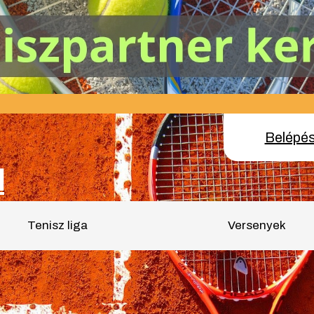
Belépé
l
Tenisz liga
Versenyek