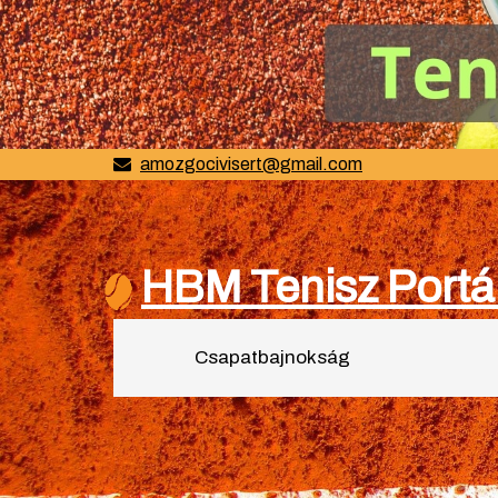
amozgocivisert@gmail.com
HBM Tenisz Portá
Csapatbajnokság