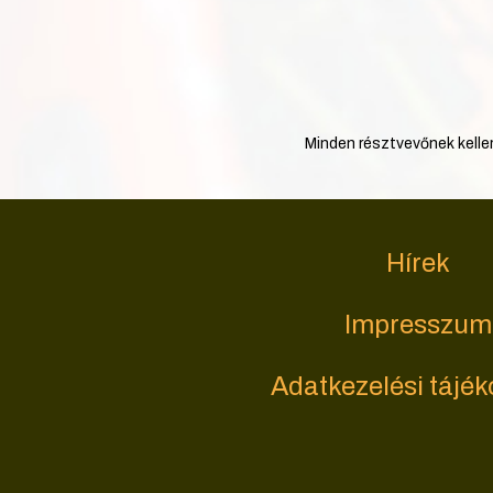
Minden résztvevőnek kelle
Hírek
Impresszum
Adatkezelési tájék