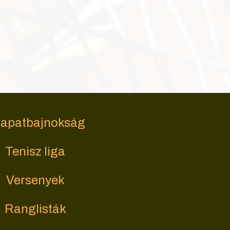
apatbajnokság
Tenisz liga
Versenyek
Ranglisták