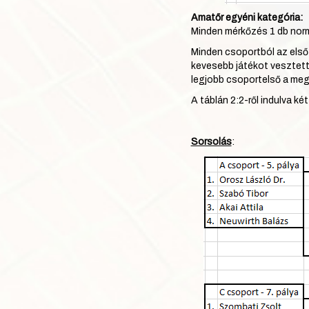
Amatőr egyéni kategória:
Minden mérkőzés 1 db normá
Minden csoportból az első 
kevesebb játékot vesztett
legjobb csoportelső a megye
A táblán 2:2-ről indulva ké
Sorsolás
: