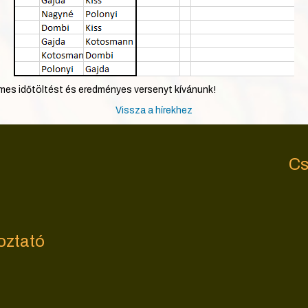
mes időtöltést és eredményes versenyt kívánunk!
Vissza a hírekhez
Cs
oztató