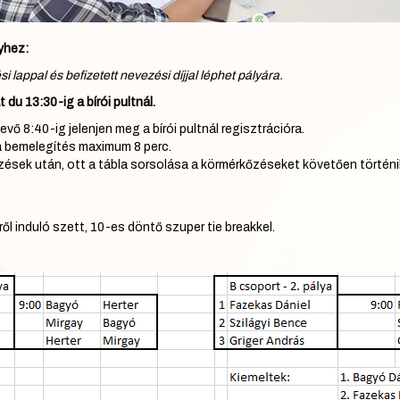
yhez:
i lappal és befizetett nevezési díjjal léphet pályára.
du 13:30-ig a bírói pultnál.
vő 8:40-ig jelenjen meg a bírói pultnál regisztrációra.
 bemelegítés maximum 8 perc.
zések után, ott a tábla sorsolása a körmérkőzéseket követően történi
ől induló szett, 10-es döntő szuper tie breakkel.