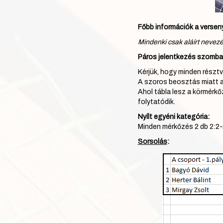
Főbb információk a versen
Mindenki csak aláírt nevezés
Páros jelentkezés szombat 
Kérjük, hogy minden résztve
A szoros beosztás miatt a
Ahol tábla lesz a körmérkő
folytatódik.
Nyílt egyéni kategória:
Minden mérkőzés 2 db 2:2-r
Sorsolás
: