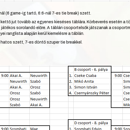
l (6 game-ig tartó, 6:6-nál 7-es tie break) szett.
kettő jut tovább az egyenes kieséses táblára. Körbeverés esetén a tö
 játékos sorolandó előre. A táblán csoportelsők játszanak a csoport
i ranglista alapján kerül kiemelésre a táblán.
t hatos szett, 7-es döntő szuper tie breakkel.