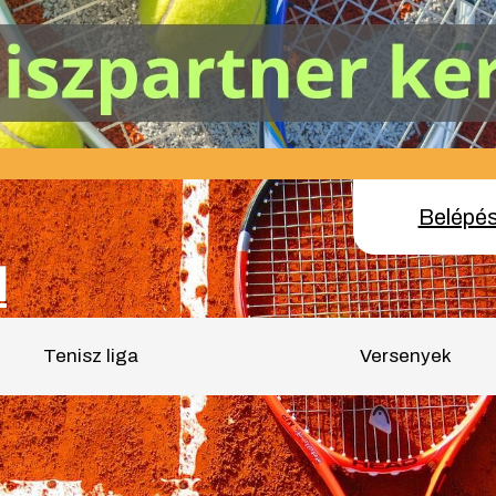
Belépé
l
Tenisz liga
Versenyek