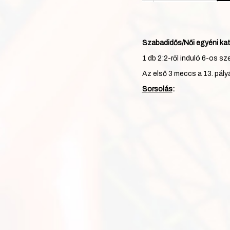
Szabadidős/Női egyéni kat
1 db 2:2-ről induló 6-os sze
Az első 3 meccs a 13. pály
Sorsolás
: