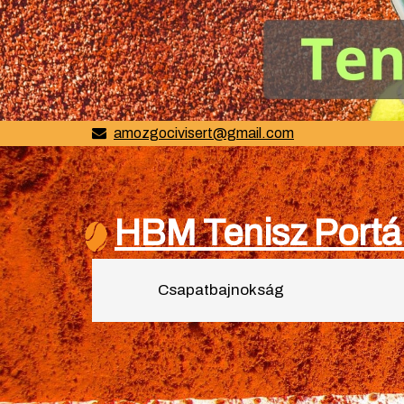
amozgocivisert@gmail.com
HBM Tenisz Portá
Csapatbajnokság