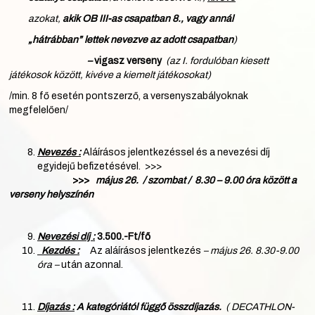
azokat,
akik OB III-as csapatban 8., vagy annál
„hátrábban”
lettek nevezve az adott csapatban
)
–
vigasz verseny
(az I. fordulóban kiesett
játékosok között, kivéve a kiemelt játékosokat)
/min. 8 fő esetén pontszerző, a versenyszabályoknak
megfelelően/
Nevezés :
Aláírásos jelentkezéssel és a nevezési díj
egyidejű befizetésével. >>>
>>>
május 26. / szombat / 8.30 – 9.00 óra között a
verseny helyszínén
Nevezési díj :
3.500.-Ft/fő
Kezdés :
Az aláírásos jelentkezés
– május 26. 8.30-9.00
óra –
után azonnal.
Díjazás :
A kategóriától függő
összdíjazás.
(
DECATHLON-