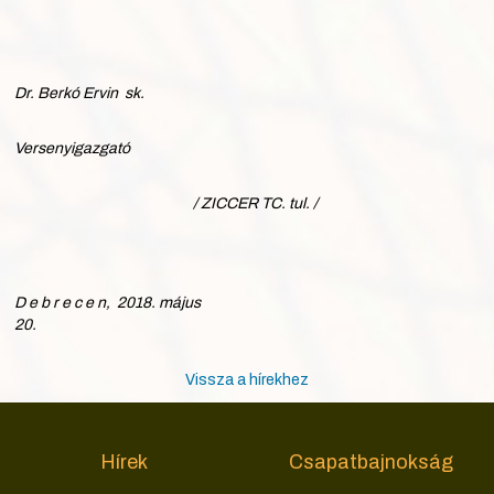
Dr.
Berkó Ervin sk.
Versenyigazgató
/ ZICCER TC. tul. /
D e b r e c e n, 2018. május
20
Vissza a hírekhez
Hírek
Csapatbajnokság