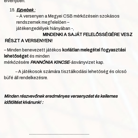
érvényben.
Egyebek
:
– A versenyen a Megyei CSB mérkőzésein szokásos
rendszernek megfelelően –
játékengedélyek hiányában -,
MINDENKI A SAJÁT FELELŐSSÉGÉRE VESZ
RÉSZT A VERSENYEN!
– Minden benevezett játékos
korlátlan melegétel fogyasztási
lehetőséget
és minden
mérkőzésére
PANNÓNIA KINCSE
-ásványvizet kap.
–
A játékosok számára tisztálkodási lehetőség és olcsó
büfé áll rendelkezésre.
Minden részvevőnek eredményes versenyzést és kellemes
időtöltést kívánunk! :
………………………………………….