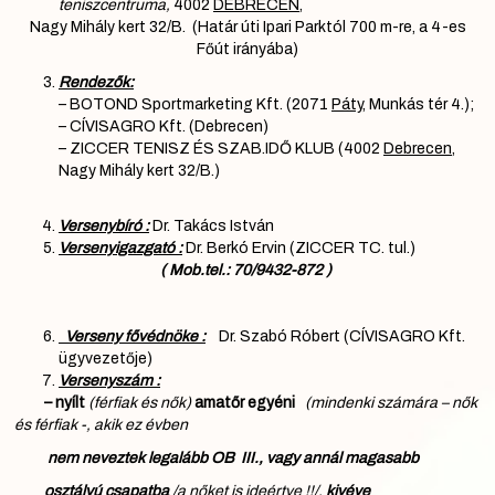
teniszcentruma,
4002
DEBRECEN
,
Nagy Mihály kert 32/B.
(Határ úti Ipari Parktól 700 m-re, a 4-es
Főút irányába)
Rendezők:
– BOTOND Sportmarketing Kft. (2071
Páty
, Munkás tér 4.);
– CÍVISAGRO Kft. (Debrecen)
– ZICCER TENISZ ÉS SZAB.IDŐ KLUB (4002
Debrecen
,
Nagy Mihály kert 32/B.)
Versenybíró :
Dr. Takács István
Versenyigazgató :
Dr. Berkó Ervin (ZICCER TC. tul.)
( Mob.tel.: 70/9432-872 )
Verseny fővédnöke :
Dr. Szabó Róbert (CÍVISAGRO Kft.
ügyvezetője)
Versenyszám :
– nyílt
(férfiak és nők)
amatőr egyéni
(mindenki számára – nők
és férfiak -, akik
ez évben
nem neveztek legalább OB III., vagy annál magasabb
osztályú csapatba
/a nőket is ideértve !!/,
kivéve