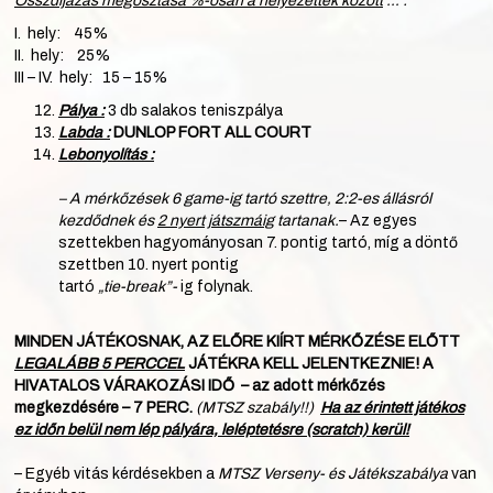
Összdíjazás megosztása %-osan a helyezettek között
… :
I. hely: 45%
II. hely: 25%
III – IV. hely: 15 – 15%
Pálya :
3 db salakos teniszpálya
Labda :
DUNLOP FORT ALL COURT
Lebonyolítás :
– A mérkőzések 6 game-ig tartó szettre, 2:2-es állásról
kezdődnek és
2 nyert
játszmáig
tartanak.
– Az egyes
szettekben hagyományosan 7. pontig tartó, míg a döntő
szettben 10. nyert pontig
tartó
„tie-break”-
ig folynak.
MINDEN JÁTÉKOSNAK, AZ ELŐRE KIÍRT MÉRKŐZÉSE ELŐTT
LEGALÁBB 5 PERCCEL
JÁTÉKRA KELL JELENTKEZNIE!
A
HIVATALOS VÁRAKOZÁSI IDŐ – az adott mérkőzés
megkezdésére – 7 PERC.
(MTSZ szabály!!)
Ha az érintett játékos
ez időn belül nem lép pályára, leléptetésre (scratch) kerül!
– Egyéb vitás kérdésekben a
MTSZ Verseny- és Játékszabálya
van