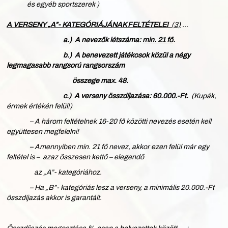
és egyéb sportszerek )
A VERSENY „A”- KATEGÓRIÁJÁNAK FELTÉTELEI
(3)
…
a.) A nevezők létszáma:
min. 21 fő
.
b.) A benevezett játékosok közül a négy
legmagasabb rangsorú rangsorszám
összege max. 48.
c.) A verseny összdíjazása: 60.000.-Ft.
(Kupák,
érmek értékén felül!)
– A három feltételnek 16-20 fő közötti nevezés esetén kell
együttesen megfelelni!
– Amennyiben min. 21 fő nevez, akkor ezen felül már egy
feltétel is – azaz összesen kettő – elegendő
az „A”- kategóriához.
– Ha „B”- kategóriás lesz a verseny, a minimális 20.000.-Ft
összdíjazás akkor is garantált.