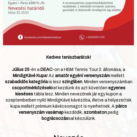
Kedves teniszbarátok!
Július 25
-én a
DEAC
-on a HBM Tennis Tour 2. állomása, a
MindigKávé Kupa
! Az
amatőr egyéni versenyszám
mellett
szabadidős kategória
is lesz
szingliben
. Minden versenyszámban
csoportmérkőzések
kel kezdünk és azt követően
egyenes
kieséses
tábla lesz. Minden nevezőnek jár egy kupon a
szeptemberben nyíló MindigKávé kávézóba, illetve a helyezettek
kupa mellett prémium kávécsomagot is nyerhetnek. A
páros
versenyszám vasárnap
kezdődik,
szombaton
pedig
bográcsozás
sal készülünk.