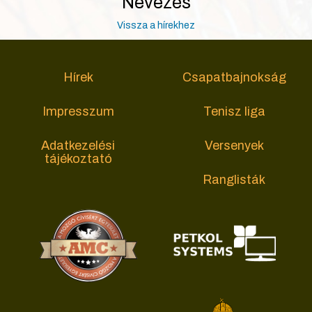
Nevezés
Vissza a hírekhez
Hírek
Csapatbajnokság
Impresszum
Tenisz liga
Adatkezelési
Versenyek
tájékoztató
Ranglisták