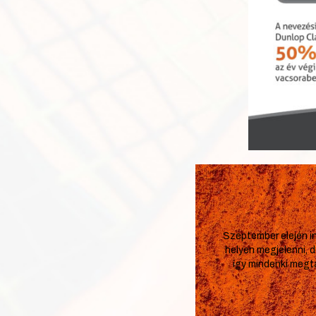
Szeptember elején in
helyen megjelenni, 
így mindenki megt