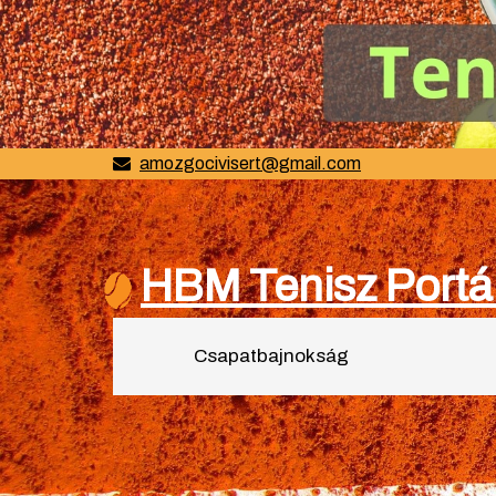
amozgocivisert@gmail.com
HBM Tenisz Portá
Csapatbajnokság