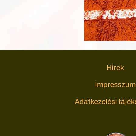
Hírek
Impresszum
Adatkezelési tájék