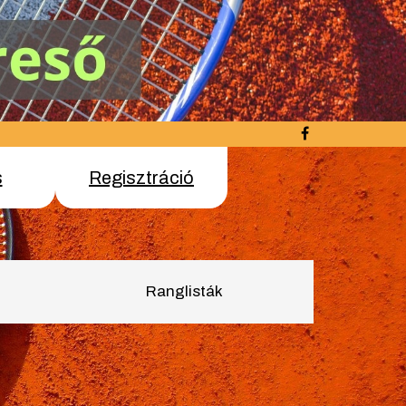
s
Regisztráció
Ranglisták