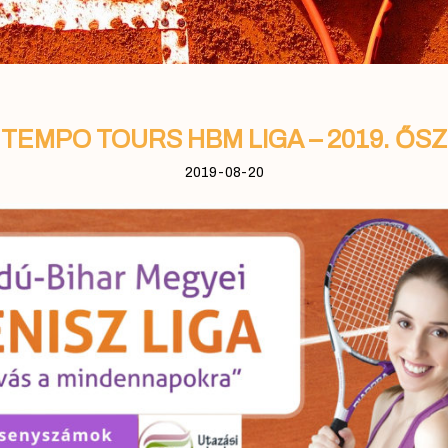
TEMPO TOURS HBM LIGA – 2019. ŐSZ
2019-08-20