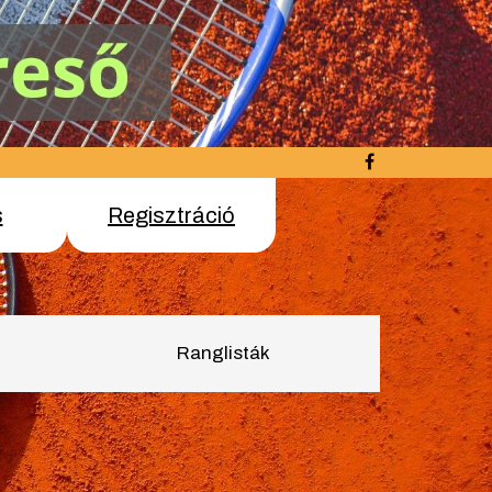
s
Regisztráció
Ranglisták