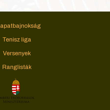
apatbajnokság
Tenisz liga
Versenyek
Ranglisták