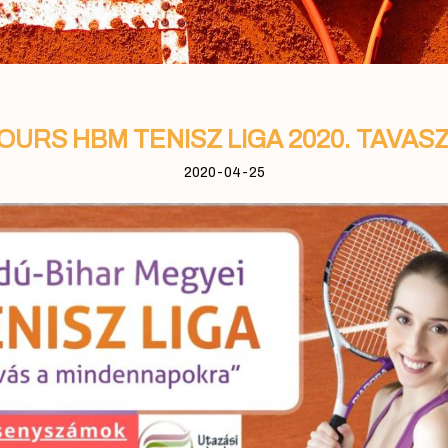
URS HBM TENISZ LIGA 2020. TAVAS
2020-04-25