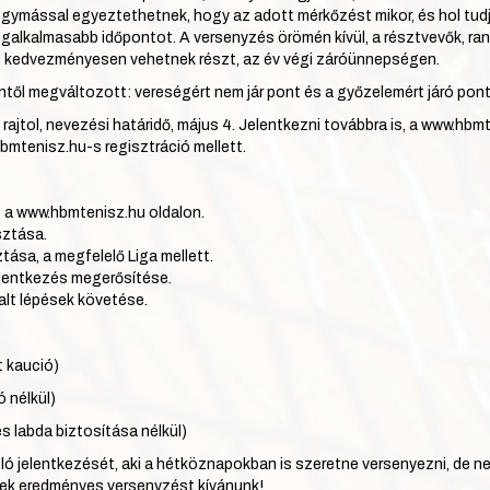
gymással egyeztethetnek, hogy az adott mérkőzést mikor, és hol tudjá
galkalmasabb időpontot. A versenyzés örömén kívül, a résztvevők, ran
 kedvezményesen vehetnek részt, az év végi záróünnepségen.
ntől megváltozott: vereségért nem jár pont és a győzelemért járó pont
 rajtol, nevezési határidő, május 4. Jelentkezni továbbra is, a www.hbm
mtenisz.hu-s regisztráció mellett.
 a www.hbmtenisz.hu oldalon.
sztása.
ása, a megfelelő Liga mellett.
lentkezés megerősítése.
alt lépések követése.
t kaució)
ó nélkül)
s labda biztosítása nélkül)
oló jelentkezését, aki a hétköznapokban is szeretne versenyezni, de 
őnek eredményes versenyzést kívánunk!