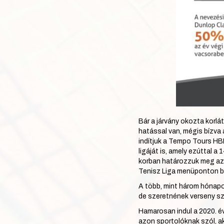
Bár a járvány okozta korlá
hatással van, mégis bízva a
indítjuk a Tempo Tours HBM
ligáját is, amely ezúttal a
korban határozzuk meg az 
Tenisz Liga menüponton bel
A több, mint három hónapot
de szeretnének verseny sz
Hamarosan indul a 2020. év
azon sportolóknak szól, ak