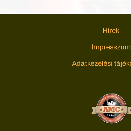
Hírek
Impresszum
Adatkezelési tájék