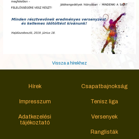
Vissza a hírekhez
Hírek
Csapatbajnokság
Impresszum
Tenisz liga
Adatkezelési
Versenyek
tájékoztató
Ranglisták