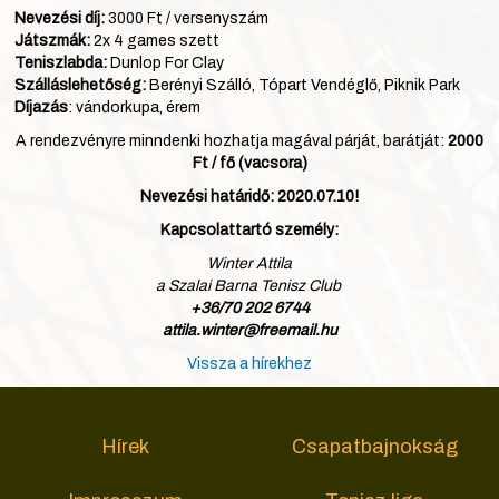
Nevezési díj:
3000 Ft / versenyszám
Játszmák:
2x 4 games szett
Teniszlabda:
Dunlop For Clay
Szálláslehetőség:
Berényi Szálló, Tópart Vendéglő, Piknik Park
Díjazás
: vándorkupa, érem
A rendezvényre minndenki hozhatja magával párját, barátját:
2000
Ft / fő (vacsora)
Nevezési határidő: 2020.07.10!
Kapcsolattartó személy:
Winter Attila
a Szalai Barna Tenisz Club
+36/70 202 6744
attila.winter@freemail.hu
Vissza a hírekhez
Hírek
Csapatbajnokság