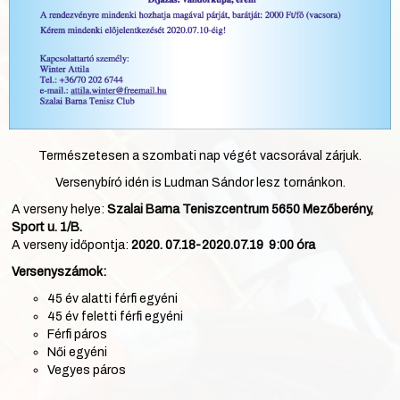
Természetesen a szombati nap végét vacsorával zárjuk.
Versenybíró idén is Ludman Sándor lesz tornánkon.
A verseny helye:
Szalai Barna Teniszcentrum 5650 Mezőberény,
Sport u. 1/B.
A verseny időpontja:
2020. 07.18-2020.07.19 9:00 óra
Versenyszámok:
45 év alatti férfi egyéni
45 év feletti férfi egyéni
Férfi páros
Női egyéni
Vegyes páros