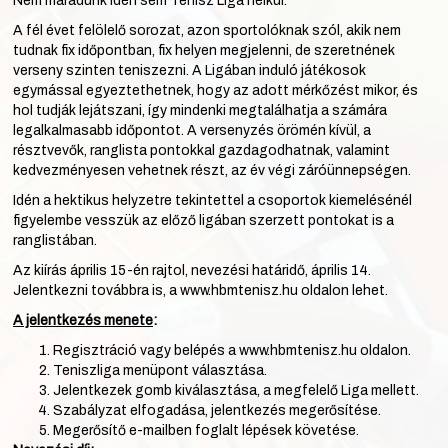
Nem maradunk idén sem Tenisz Liga nélkül.
A fél évet felölelő sorozat, azon sportolóknak szól, akik nem
tudnak fix időpontban, fix helyen megjelenni, de szeretnének
verseny szinten teniszezni. A Ligában induló játékosok
egymással egyeztethetnek, hogy az adott mérkőzést mikor, és
hol tudják lejátszani, így mindenki megtalálhatja a számára
legalkalmasabb időpontot. A versenyzés örömén kívül, a
résztvevők, ranglista pontokkal gazdagodhatnak, valamint
kedvezményesen vehetnek részt, az év végi záróünnepségen.
Idén a hektikus helyzetre tekintettel a csoportok kiemelésénél
figyelembe vesszük az előző ligában szerzett pontokat is a
ranglistában.
Az kiírás április 15-én rajtol, nevezési határidő, április 14.
Jelentkezni továbbra is, a www.hbmtenisz.hu oldalon lehet.
A jelentkezés menete
:
Regisztráció vagy belépés a
www.hbmtenisz.hu
oldalon.
Teniszliga menüpont választása.
Jelentkezek gomb kiválasztása, a megfelelő Liga mellett.
Szabályzat elfogadása, jelentkezés megerősítése.
Megerősítő e-mailben foglalt lépések követése.