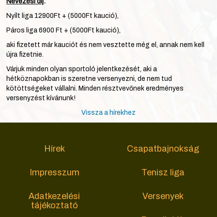
Nevezési díj
:
Nyílt liga 12900Ft + (5000Ft kaució),
Páros liga 6900 Ft + (5000Ft kaució),
aki fizetett már kauciót és nem vesztette még el, annak nem kell
újra fizetnie.
Várjuk minden olyan sportoló jelentkezését, aki a
hétköznapokban is szeretne versenyezni, de nem tud
kötöttségeket vállalni. Minden résztvevőnek eredményes
versenyzést kívánunk!
Vissza a hírekhez
Hírek
Csapatbajnokság
Impresszum
Tenisz liga
Adatkezelési
Versenyek
tájékoztató