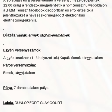
A sorsolást és a versenyrendet a versenyt megelőző péntek
12:00 óráig a rendezők megjelentetik a hbmtenisz.hu weboldalon,
a „HBM Tenisz” facebook csoportban és erről értesítik a
jelentkezőket a nevezéskor megadott elektronikus
elérthetőségeiken is.
Díjazás
:
kupák, érmek, tárgynyeremények
Egyéni versenyszámok:
A győzteseknek (1-4 helyezettek) Kupák, érmek, tárgyjutalom.
Páros versenyszám:
Érmek, tárgyjutalom
Pálya:
7 darab salakos pálya
Labda:
DUNLOP FORT CLAY COURT