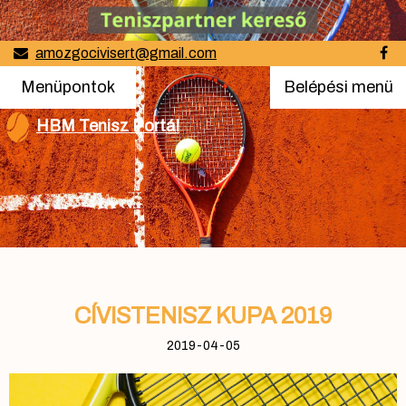
amozgocivisert@gmail.com
Menüpontok
Belépési
Menüpontok
Belépési menü
menü
HBM Tenisz Portál
CÍVISTENISZ KUPA 2019
2019-04-05