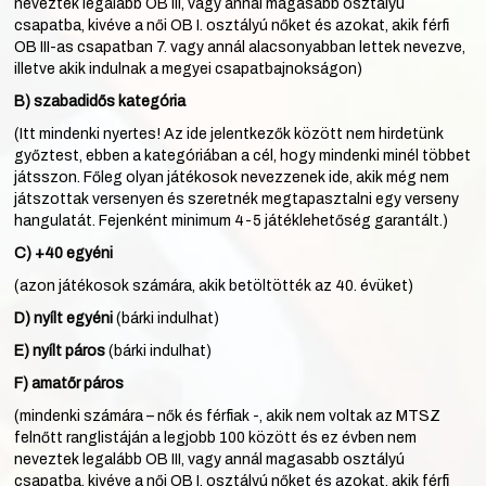
neveztek legalább OB III, vagy annál magasabb osztályú
csapatba, kivéve a női OB I. osztályú nőket és azokat, akik férfi
OB III-as csapatban 7. vagy annál alacsonyabban lettek nevezve,
illetve akik indulnak a megyei csapatbajnokságon)
B) szabadidős kategória
(Itt mindenki nyertes! Az ide jelentkezők között nem hirdetünk
győztest, ebben a kategóriában a cél, hogy mindenki minél többet
játsszon. Főleg olyan játékosok nevezzenek ide, akik még nem
játszottak versenyen és szeretnék megtapasztalni egy verseny
hangulatát. Fejenként minimum 4-5 játéklehetőség garantált.)
C) +40 egyéni
(azon játékosok számára, akik betöltötték az 40. évüket)
D)
nyílt egyéni
(bárki indulhat)
E) nyílt páros
(bárki indulhat)
F) amatőr páros
(mindenki számára – nők és férfiak -, akik nem voltak az MTSZ
felnőtt ranglistáján a legjobb 100 között és ez évben nem
neveztek legalább OB III, vagy annál magasabb osztályú
csapatba, kivéve a női OB I. osztályú nőket és azokat, akik férfi