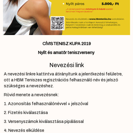
CÍVISTENISZ KUPA 2019
Nyílt és amatőr teniszverseny
Nevezési link
A nevezési linkre kattintva átirányítunk a jelentkezési felületre,
ott a HBM Teniszes regisztrációs felhasználó név és jelszó
szükséges a nevezéshez.
Rövid menete a nevezésnek:
1. Azonosítás felhasználónévvel + jelszóval
2. Fizetés kiválasztása
3. Versenyszámok kiválasztása pipálással
4. Nevezés elküldése