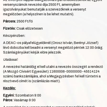
versenyszámok nevezési díja 2500 Ft, amennyiben
igazolványukat bemutatják a szervezőknek a versenyt
megelőzően (a helyszínen is be lehet mutatni).
Párosra:
2500 Ft/fő
Fizetés:
Csak előzetesen
Készpénzben:
A DEAC-os pályafelügyelőknél (Orosz István, Berényi József)
lévő dobozba kell beadni a versenyt megelőző péntek 12:00 óráig.
Számlaigényüket kérjük előre jelezzék.
Utalással:
A nevezési határidőig el kell utalni a nevezés összegét a rendező
(A Mozgó Cívisért Egyesület) 11600006-00000000-45514124
számú bankszámlájára, ahol a Megjegyzésben fel kell tüntetni a
résztvevő címét is (számlázás miatt).
Kezdés:
Egyéni:
Szombaton 9:00
Páros:
Vasárnap 9:00