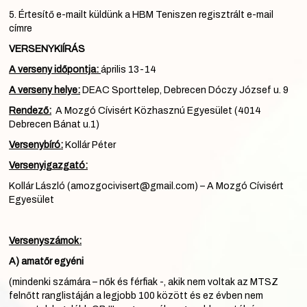
5. Értesítő e-mailt küldünk a HBM Teniszen regisztrált e-mail
címre
VERSENYKIÍRÁS
A verseny időpontja:
április 13-14
A verseny helye:
DEAC Sporttelep, Debrecen Dóczy József u. 9
Rendező:
A Mozgó Cívisért Közhasznú Egyesület (4014
Debrecen Bánat u.1)
Versenybíró:
Kollár Péter
Versenyigazgató:
Kollár László (amozgocivisert@gmail.com) – A Mozgó Cívisért
Egyesület
Versenyszámok:
A) amatőr egyéni
(mindenki számára – nők és férfiak -, akik nem voltak az MTSZ
felnőtt ranglistáján a legjobb 100 között és ez évben nem