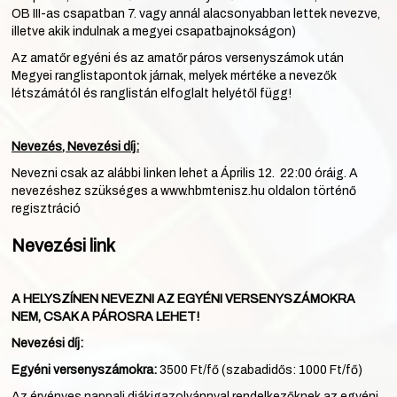
OB III-as csapatban 7. vagy annál alacsonyabban lettek nevezve,
illetve akik indulnak a megyei csapatbajnokságon)
Az amatőr egyéni és az amatőr páros versenyszámok után
Megyei ranglistapontok járnak, melyek mértéke a nevezők
létszámától és ranglistán elfoglalt helyétől függ!
Nevezés, Nevezési díj:
Nevezni csak az alábbi linken lehet a Április 12. 22:00 óráig. A
nevezéshez szükséges a www.hbmtenisz.hu oldalon történő
regisztráció
Nevezési link
A HELYSZÍNEN NEVEZNI AZ EGYÉNI VERSENYSZÁMOKRA
NEM, CSAK A PÁROSRA LEHET!
Nevezési díj:
Egyéni versenyszámokra:
3500 Ft/fő (szabadidős: 1000 Ft/fő)
Az érvényes nappali diákigazolvánnyal rendelkezőknek az egyéni