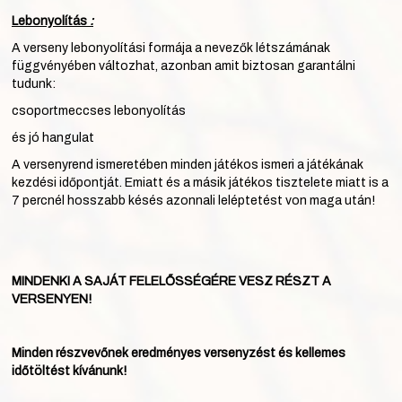
Lebonyolítás
:
A verseny lebonyolítási formája a nevezők létszámának
függvényében változhat, azonban amit biztosan garantálni
tudunk:
csoportmeccses lebonyolítás
és jó hangulat
A versenyrend ismeretében minden játékos ismeri a játékának
kezdési időpontját. Emiatt és a másik játékos tisztelete miatt is a
7 percnél hosszabb késés azonnali leléptetést von maga után!
MINDENKI A SAJÁT FELELŐSSÉGÉRE VESZ RÉSZT A
VERSENYEN!
Minden részvevőnek eredményes versenyzést és kellemes
időtöltést kívánunk!