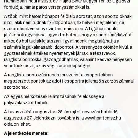
Hamarosan indul a 2023. évi Hajdú Bihar Megyei Tenisz Liga őszi
fordulója, immár páros versenyszámokkal is.
A több, mint három hónapot felölelő sorozat, azon sportolóknak
szól, akik nem tudnak fix időpontban, fix helyen megjelenni, de
szeretnének verseny szinten teniszezni. A Ligában induló
játékosok egymással egyeztethetnek, hogy az adott mérkőzést
mikor, és hol tudják lejátszani, így mindenki megtalálhatja a
számára legalkalmasabb időpontot. A versenyzés örömén kívül, a
győzteseknek értékes nyeremények járnak, a résztvevők,
ranglista pontokkal gazdagodhatnak, valamint kedvezményesen
vehetnek részt, az év végi záróünnepségen.
A ranglista pontozási rendszer szerint a csoportokban
megszerzett pontok az adott csoportra jellemző szorzószámmal
szorzódnak,
Az egyes mérkőzések lejátszásának felelőssége a
pályaválasztót terheli.
A tavaszi kiírás augusztus 28-án rajtol, nevezési határidő,
augusztus 27. Jelentkezni továbbra is, a
www.hbmtenisz.hu
oldalon lehet.
A jelentkezés menete: