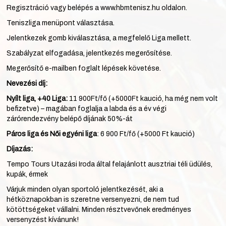
Regisztráció vagy belépés a
www.hbmtenisz.hu
oldalon.
Teniszliga menüpont választása.
Jelentkezek gomb kiválasztása, a megfelelő Liga mellett.
Szabályzat elfogadása, jelentkezés megerősítése.
Megerősítő e-mailben foglalt lépések követése.
Nevezési díj:
Nyílt liga, +40 Liga:
11 900Ft/fő (+5000Ft kaució, ha még nem volt
befizetve) – magában foglalja a labda és a év végi
zárórendezvény belépő díjának 50%-át
Páros liga és Női egyéni liga
: 6 900 Ft/fő (+5000 Ft kaució)
Díjazás:
Tempo Tours Utazási Iroda által felajánlott ausztriai téli üdülés,
kupák, érmek
Várjuk minden olyan sportoló jelentkezését, aki a
hétköznapokban is szeretne versenyezni, de nem tud
kötöttségeket vállalni. Minden résztvevőnek eredményes
versenyzést kívánunk!