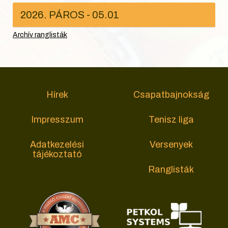
2026. PÁROS - 05.01
Archív ranglisták
Hírek
Csapatbajnokság
Impresszum
Tenisz liga
Adatkezelési
Versenyek
tájékoztató
Ranglisták