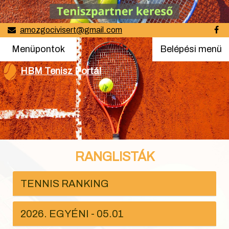
amozgocivisert@gmail.com
Menüpontok
Belépési
Menüpontok
Belépési menü
menü
HBM Tenisz Portál
RANGLISTÁK
TENNIS RANKING
2026. EGYÉNI - 05.01